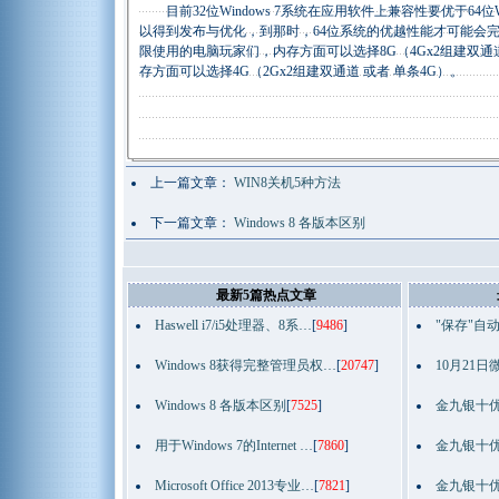
目前32位Windows 7系统在应用软件上兼容性要优于64位
以得到发布与优化，到那时，64位系统的优越性能才可能会完全
限使用的电脑玩家们，内存方面可以选择8G（4Gx2组建双通
存方面可以选择4G（2Gx2组建双通道 或者 单条4G）。
上一篇文章：
WIN8关机5种方法
下一篇文章：
Windows 8 各版本区别
最新5篇热点文章
Haswell i7/i5处理器、8系…
[
9486
]
"保存"自
Windows 8获得完整管理员权…
[
20747
]
10月21日
Windows 8 各版本区别
[
7525
]
金九银十优
用于Windows 7的Internet …
[
7860
]
金九银十优
Microsoft Office 2013专业…
[
7821
]
金九银十优