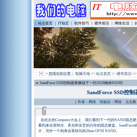
|
站点首页
|
IT动态
|
软件技巧
|
硬件前沿
|
网络生活
|
您现在的位置：
电脑天地
>>
站点首页
>>
硬件前沿
>
SandForce SSD控制器将驱动下一代19/20纳米NAND
SandForce SSD
［ 作者：网络 转贴自：网络 点击数：64
在此次的Computex大会上，我们看到下一代的NAND固态硬盘搭载
看到来自英特尔、美光和东芝的闪存的固态硬盘。SandForce
片，另外一个则来自英特尔的20nm OFNI NAND。