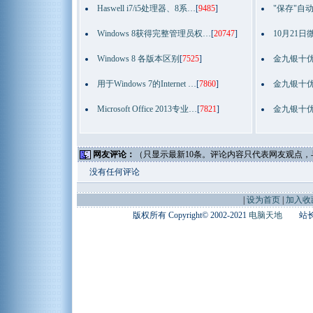
Haswell i7/i5处理器、8系…
[
9485
]
"保存"自
Windows 8获得完整管理员权…
[
20747
]
10月21日
Windows 8 各版本区别
[
7525
]
金九银十优
用于Windows 7的Internet …
[
7860
]
金九银十优
Microsoft Office 2013专业…
[
7821
]
金九银十优
网友评论：
（只显示最新10条。评论内容只代表网友观点
没有任何评论
|
设为首页
|
加入收
版权所有 Copyright© 2002-2021
电脑天地
站长