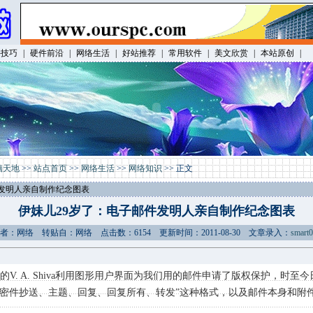
件技巧
|
硬件前沿
|
网络生活
|
好站推荐
|
常用软件
|
美文欣赏
|
本站原创
|
脑天地
>>
站点首页
>>
网络生活
>>
网络知识
>> 正文
件发明人亲自制作纪念图表
伊妹儿29岁了：电子邮件发明人亲自制作纪念图表
作者：网络 转贴自：网络 点击数：6154 更新时间：2011-08-30 文章录入：
smart
16岁的V. A. Shiva利用图形用户界面为我们用的邮件申请了版权保护，时
密件抄送、主题、回复、回复所有、转发”这种格式，以及邮件本身和附