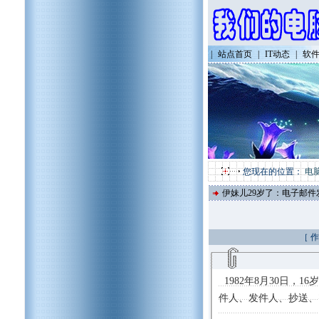
|
站点首页
|
IT动态
|
软
您现在的位置：
电
伊妹儿29岁了：电子邮
［ 
1982年8月30日，
件人、发件人、抄送、