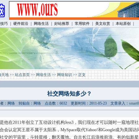
件技巧
|
硬件前沿
|
网络生活
|
好站推荐
|
常用软件
|
美文欣赏
|
本站原创
|
脑天地
>>
站点首页
>>
网络生活
>>
网络知识
>> 正文
社交网络知多少？
作者：网络 转贴自：网络 点击数：6032 更新时间：2011-05-23 文章录入：
smart
mas，正是他在2011年创立了互动设计机构Jess3，我们现在才可以随时一窥
会认定冥王星不属于太阳系，MySpace取代Yahoo!和Google成为美
社交的宇宙里，斗转星移，翻天覆地。自古长江后浪推前浪。有的似新星