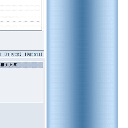
】【
打印此文
】【
关闭窗口
】
相 关 文 章