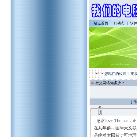
|
站点首页
|
IT动态
|
软
您现在的位置：
电
社交网络知多少？
［ 
感谢Jesse Tho
在几年前，国际天文联合
是绕着太阳转，可地理