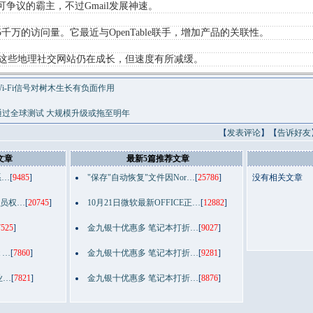
还是无可争议的霸主，不过Gmail发展神速。
每月5千万的访问量。它最近与OpenTable联手，增加产品的关联性。
walla：这些地理社交网站仍在成长，但速度有所减缓。
i-Fi信号对树木生长有负面作用
色通过全球测试 大规模升级或拖至明年
【
发表评论
】【
告诉好友
文章
最新5篇推荐文章
系…
[
9485
]
"保存"自动恢复"文件因Nor…
[
25786
]
没有相关文章
理员权…
[
20745
]
10月21日微软最新OFFICE正…
[
12882
]
7525
]
金九银十优惠多 笔记本打折…
[
9027
]
t …
[
7860
]
金九银十优惠多 笔记本打折…
[
9281
]
专业…
[
7821
]
金九银十优惠多 笔记本打折…
[
8876
]