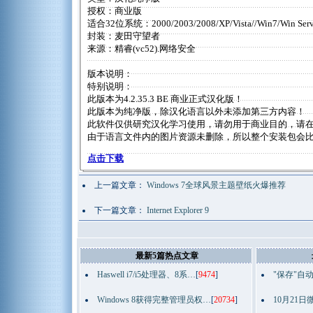
授权：商业版
适合32位系统：2000/2003/2008/XP/Vista//Win7/Win Serv
封装：麦田守望者
来源：精睿(vc52).网络安全
版本说明：
特别说明：
此版本为4.2.35.3 BE 商业正式汉化版！
此版本为纯净版，除汉化语言以外未添加第三方内容！
此软件仅供研究汉化学习使用，请勿用于商业目的，请在
由于语言文件内的图片资源未删除，所以整个安装包会
点击下载
上一篇文章：
Windows 7全球风景主题壁纸火爆推荐
下一篇文章：
Internet Explorer 9
最新5篇热点文章
Haswell i7/i5处理器、8系…
[
9474
]
"保存"自
Windows 8获得完整管理员权…
[
20734
]
10月21日