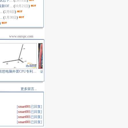
状态下…
(
2月11日
)
最新OF…
(
10月21日
)
…
(
2月6日
)
…
(
1月30日
)
)
www.ourspc.com
脑外置CPU专利…
这种板子也敢叫军规…
Firefox 15 成功实现…
SandForc
更多留言...
[
smart001
已回复]
[
smart001
已回复]
[
smart001
已回复]
[
smart001
已回复]