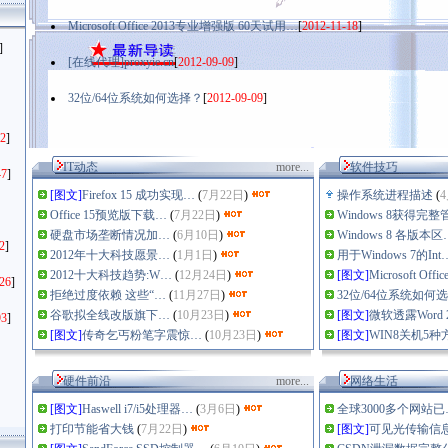
Microsoft Office 2013专业增强版 60天试用…
[
2012-11-18
]
]
[在线代理]proxyie.cn
[
2012-09-09
]
32位/64位系统如何选择？
[
2012-09-09
]
2
]
IT动态
more...
软件技巧
47
]
[图文]
Firefox 15 成功实现…
(
7月22日
)
操作系统进程描述
(
Office 15预览版下载…
(
7月22日
)
Windows 8获得完整
硬盘市场垄断情况加…
(
6月10日
)
Windows 8 各版本区
2
]
2012年十大科技愿景…
(
1月1日
)
用于Windows 7的Int
2012十大科技趋势:W…
(
12月24日
)
[图文]
Microsoft Offi
26
]
拒绝过度依赖 这些“…
(
11月27日
)
32位/64位系统如何
谷歌拟全线改版旗下…
(
10月23日
)
[图文]
微软透露Word 
93
]
[图文]
传奇乞丐粉笔字震惊…
(
10月23日
)
[图文]
WIN8关机5种
硬件前沿
more...
网络生活
[图文]
Haswell i7/i5处理器…
(
3月6日
)
全球3000多个网站已
打印节能省大钱
(
7月22日
)
[图文]
可见光传输信息