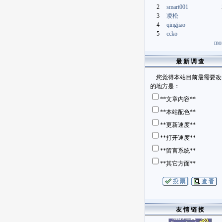
2
smart001
3
凌松
4
qingjiao
5
ccko
mor
最 新 调 查
您觉得本站目前最需要改
的地方是：
**文章内容**
**本站配色**
Firefox 15 成功实现…
SandForce SSD控制器…
Pocket TV即将问世 …
用
**更新速度**
**打开速度**
**留言系统**
**其它方面**
友 情 链 接