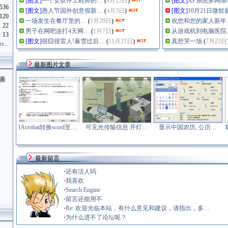
[图文]
一个女软件工程师的…
(
4月25日
)
[图文]
XP系统多网络
536
[图文]
愚人节国外创意假新…
(
4月3日
)
[图文]
10月21日微软
120
一场发生在餐厅里的…
(
1月29日
)
祝您和您的家人新年
22
男子在网吧连打4天网…
(
1月7日
)
从游戏机到电脑医院
13
[图文]
很囧很雷人!暴雪过后…
(
11月21日
)
真想哭一场
(
7月23日
e...
最新图片文章
善
Acrobat转换word至…
可见光传输信息 开灯…
显示中国农历, 公历…
联想电
最新留言
·
还有活人吗
·
我喜欢
·
Search Engine
·
留言还能用不
·
Re: 欢迎光临本站，有什么意见和建议，请指出，多…
·
为什么进不了论坛呢？