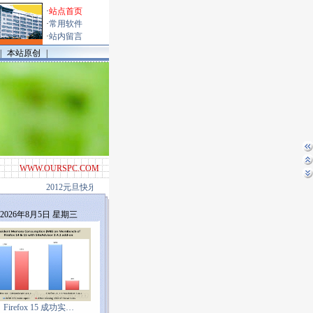
·
站点首页
·
常用软件
·
站内留言
|
本站原创
|
WWW.OURSPC.COM
2012元旦快乐！ [smart001 2012-01-01]
欢迎访问“电脑医院”，有任何意见，
2026年8月5日 星期三
Firefox 15 成功实…