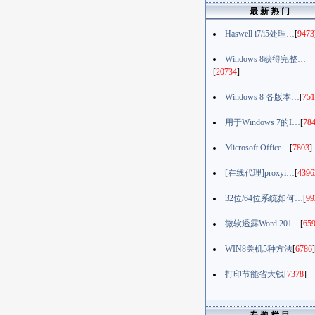
最 新 热 门
Haswell i7/i5处理…
[
9473
Windows 8获得完整…
[
20734
]
Windows 8 各版本…
[
751
用于Windows 7的I…
[
78
Microsoft Office…
[
7803
]
[在线代理]proxyi…
[
4396
32位/64位系统如何…
[
99
微软透露Word 201…
[
65
WIN8关机5种方法
[
6786
]
打印节能省大钱
[
7378
]