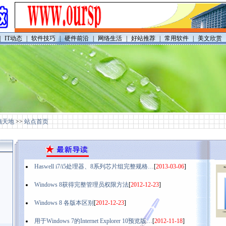
|
IT动态
|
软件技巧
|
硬件前沿
|
网络生活
|
好站推荐
|
常用软件
|
美文欣赏
脑天地
>>
站点首页
Haswell i7/i5处理器、8系列芯片组完整规格…
[
2013-03-06
]
Windows 8获得完整管理员权限方法
[
2012-12-23
]
Windows 8 各版本区别
[
2012-12-23
]
用于Windows 7的Internet Explorer 10预览版…
[
2012-11-18
]