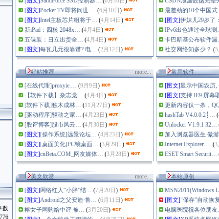
[图文]
SandForce SSD控制器…
(
6月10日
)
CSDN泄漏数据完整
[图文]
Pocket TV即将问世 …
(
6月10日
)
最差劲的10个中国式
[图文]
Intel主板芯片组将于…
(
4月14日
)
[图文]
伊妹儿29岁了
新iPad：四核 2048x…
(
4月4日
)
IPv6出色通过全球测
五碟装：日立出货全…
(
4月4日
)
卡巴斯基公布软件漏
[图文]
每瓦几元很靠谱? 电…
(
2月12日
)
社交网络知多少？
(
好站推荐
more...
常用软件
[在线代理]proxyie.…
(
9月9日
)
[图文]
显示中国农历,
【软件下载】杂志党…
(
4月4日
)
[图文]
支持 IE9 屏幕
[软件下载]独木成林…
(
11月27日
)
更新内容仅一条，Q
[驱动程序]驱动之家…
(
4月23日
)
hashTab V4.0.0.2┊…
(
[股评博客]股市风云…
(
4月30日
)
Unlocker V1.9.1 32…
[图文]
[操作系统]远景论坛…
(
4月23日
)
加入浏览器医生 傲
[图文]
[桌面美化]PC镜桌面…
(
3月29日
)
Internet Explorer …
(
3
[图文]
cnBeta.COM_网友媒体…
(
3月28日
)
ESET Smart Securit…
美文欣赏
more...
本站原创
[图文]
网络红人“小胖”结…
(
7月20日
)
MSN2011(Windows 
[图文]
Android之父安迪·鲁…
(
6月11日
)
[图文]
"保存"自动恢
章数
榕女子网购给中评 被…
(
3月20日
)
电脑医院祝各位朋友
776