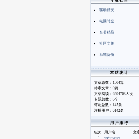
专 题 栏 目
驱动精灵
电脑时空
名著精品
社区文集
系统备份
本 站 统 计
文章总数：1504篇
待审文章：0篇
文章阅读：6594703人次
专题总数：6个
评论总数：145条
注册用户：6142名
用 户 排 行
名次
用户名
文
1
webmaster